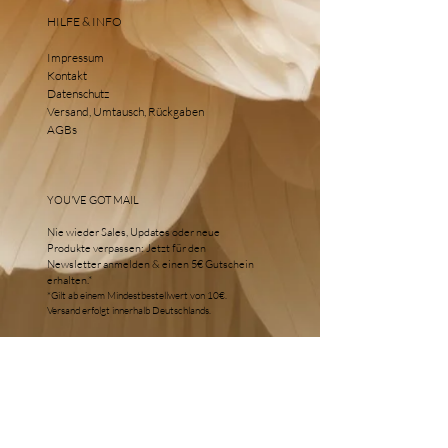
HILFE & INFO
Impressum
Kontakt
Datenschutz
Versand, Umtausch, Rückgaben
AGBs
YOU'VE GOT MAIL
Nie wieder Sales, Updates oder neue
Produkte verpassen: Jetzt für den
Newsletter anmelden & einen 5€ Gutschein
erhalten.*
*Gilt ab einem Mindestbestellwert von 10€.
Versand erfolgt innerhalb Deutschlands.
E-Mail Adresse:*
ANMELDEN