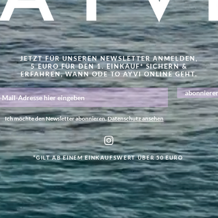
JETZT FÜR UNSEREN NEWSLETTER ANMELDEN,
5 EURO FÜR DEN 1. EINKAUF* SICHERN &
ERFAHREN, WANN ODE TO AYVI ONLINE GEHT.
abonniere
Ich möchte den Newsletter abonnieren.
Datenschutz ansehen
*GILT AB EINEM EINKAUFSWERT ÜBER 50 EURO