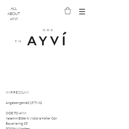
ALL
ABOUT
AYVI
IMPRESSUM
Angaben gemäß §5 TMG
ODE TO AYVI
Yasemin Bötel & Victoria Keller Gbr
Bavariaring 35
80336 München