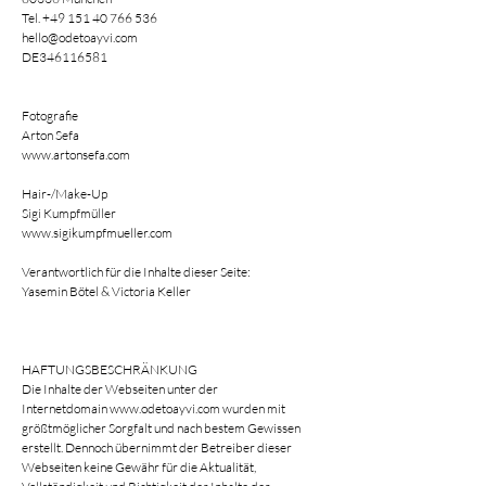
Tel.
+49 151 40 766 536
hello@odetoayvi.com
DE346116581
Fotografie
Arton Sefa
www.artonsefa.com
Hair-/Make-Up
Sigi Kumpfmüller
www.sigikumpfmueller.com
Verantwortlich für die Inhalte dieser Seite:
Yasemin Bötel & Victoria Keller
HAFTUNGSBESCHRÄNKUNG
Die Inhalte der Webseiten unter der
Internetdomain
www.odetoayvi.com
wurden mit
größtmöglicher Sorgfalt und nach bestem Gewissen
erstellt. Dennoch übernimmt der Betreiber dieser
Webseiten keine Gewähr für die Aktualität,