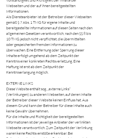
Vollständigkeit und Richtigkeit der Inhalte der
Webseiten und der auf ihnen bereitgestellten
Informationen.
Als Diensteanbieter ist der Betreiber dieser Webseiten
gemäß § 7 Abs. 1 TMG für eigene Inhalte und
bereitgestellte Informationen auf diesen Seiten nach den
allgemeinen Gesetzen verantwortlich; nach den §§ 8 bis
10 TMG jedoch nicht verpflichtet, die übermittelten
oder gespeicherten fremden Informationen zu
überwachen. Eine Entfernung oder Sperrung dieser
Inhalte erfolgt umgehend ab dem Zeitpunkt der
Kenntnis einer konkreten Rechtsverletzung. Eine
Haftung ist erst ab dem Zeitpunkt der
Kenntniserlangung möglich.
EXTERNE LINKS
Diese Website enthält sog. „externe Links“
(Verlinkungen) zu anderen Webseiten, auf deren Inhalte
der Betreiber dieser Website keinen Einfluss hat. Aus
diesem Grund kann der Betreiber für diese Inhalte auch
keine Gewähr übernehmen.
Für die Inhalte und Richtigkeit der bereitgestellten
Informationen ist der jeweilige Anbieter der verlinkten
Webseite verantwortlich. Zum Zeitpunkt der Verlinkung
waren keine Rechtsverstöße erkennbar. Bei