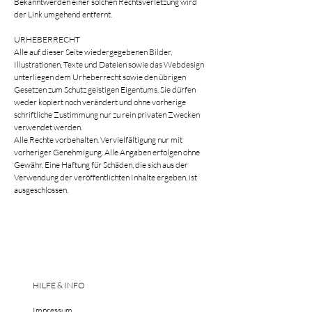
Bekanntwerden einer solchen Rechtsverletzung wird
der Link umgehend entfernt.
URHEBERRECHT
Alle auf dieser Seite wiedergegebenen Bilder,
Illustrationen, Texte und Dateien sowie das Webdesign
unterliegen dem Urheberrecht sowie den übrigen
Gesetzen zum Schutz geistigen Eigentums. Sie dürfen
weder kopiert noch verändert und ohne vorherige
schriftliche Zustimmung nur zu rein privaten Zwecken
verwendet werden.
Alle Rechte vorbehalten. Vervielfältigung nur mit
vorheriger Genehmigung. Alle Angaben erfolgen ohne
Gewähr. Eine Haftung für Schäden, die sich aus der
Verwendung der veröffentlichten Inhalte ergeben, ist
ausgeschlossen.
HILFE & INFO
Impressum