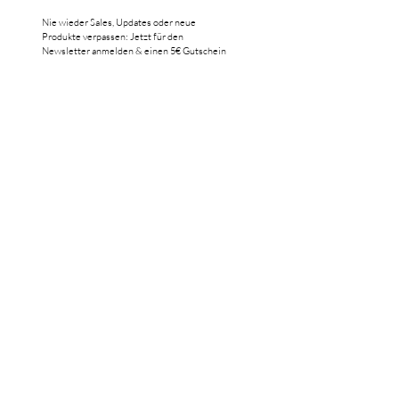
Nie wieder Sales, Updates oder neue
Produkte verpassen: Jetzt für den
Newsletter anmelden & einen 5€ Gutschein
erhalten.*
*Gilt ab einem Mindestbestellwert von 10€.
Versand erfolgt innerhalb Deutschlands.
E-Mail Adresse:*
ANMELDEN
**Ja, ich möchte regelmäßig einen
Newsletter erhalten.
**Ja, ich habe die Datenschutzerklärung
zur Kenntnis genommen.
Datenschutz
CLOSER LOOK​